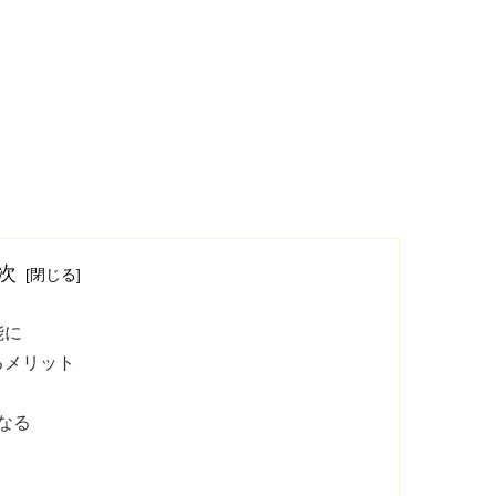
次
能に
るメリット
なる