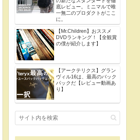
の新たなスタンダードを徹
底レビュー。ミニマルで唯
一無二のプロダクトがここ
に。
【Mr.Children】おススメ
DVDランキング！【全観賞
の僕が紹介します】
【アークテリクス】グラン
ヴィル16は、最高のバック
パックだ【レビュー動画あ
り】