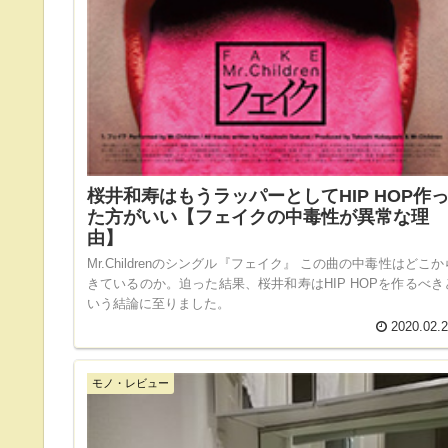
桜井和寿はもうラッパーとしてHIP HOP作
た方がいい【フェイクの中毒性が異常な理
由】
Mr.Childrenのシングル『フェイク』 この曲の中毒性はどこか
きているのか。迫った結果、桜井和寿はHIP HOPを作るべき
いう結論に至りました。
2020.02.
モノ・レビュー