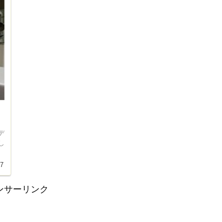
デ
し
07
ンサーリンク