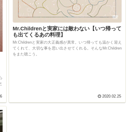
Mr.Childrenと実家には敵わない【いつ帰って
も出てくるあの料理】
Mr.Childrenと実家の大正義感が異常。いつ帰っても温かく迎え
てくれて、大切な事を思い出させてくれる。そんなMr.Children
をまた聴こう。
っ
ら
と
26
2020.02.25