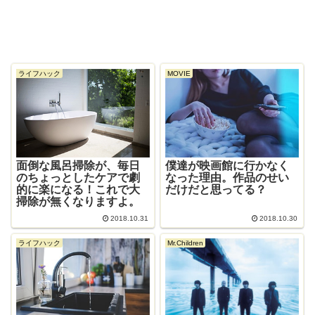
ライフハック
MOVIE
面倒な風呂掃除が、毎日
僕達が映画館に行かなく
のちょっとしたケアで劇
なった理由。作品のせい
的に楽になる！これで大
だけだと思ってる？
掃除が無くなりますよ。
2018.10.31
2018.10.30
ライフハック
Mr.Children