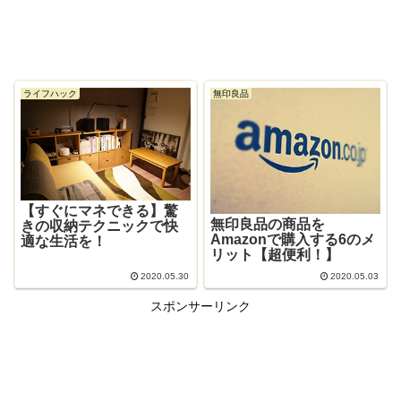
ライフハック
無印良品
【すぐにマネできる】驚
無印良品の商品を
きの収納テクニックで快
Amazonで購入する6のメ
適な生活を！
リット【超便利！】
2020.05.30
2020.05.03
スポンサーリンク