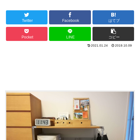
Twitter
Facebook
はてブ
Pocket
LINE
コピー
2021.01.24
2019.10.09