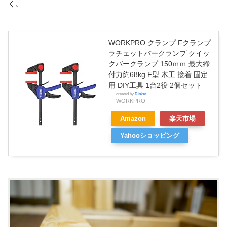
く。
WORKPRO クランプ Fクランプ
ラチェットバークランプ クイッ
クバークランプ 150ｍｍ 最大締
付力約68kg F型 木工 接着 固定
用 DIY工具 1台2役 2個セット
created by
Rinker
WORKPRO
Amazon
楽天市場
Yahooショッピング