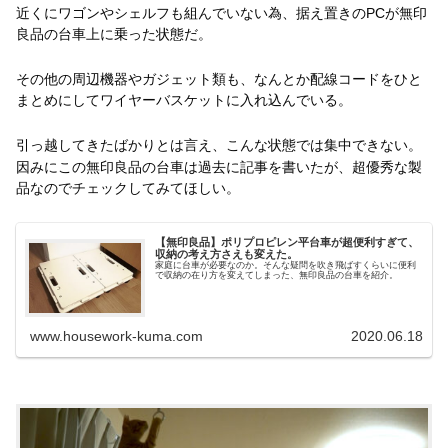
近くにワゴンやシェルフも組んでいない為、据え置きのPCが無印
良品の台車上に乗った状態だ。
その他の周辺機器やガジェット類も、なんとか配線コードをひと
まとめにしてワイヤーバスケットに入れ込んでいる。
引っ越してきたばかりとは言え、こんな状態では集中できない。
因みにこの無印良品の台車は過去に記事を書いたが、超優秀な製
品なのでチェックしてみてほしい。
【無印良品】ポリプロピレン平台車が超便利すぎて、
収納の考え方さえも変えた。
家庭に台車が必要なのか。そんな疑問を吹き飛ばすくらいに便利
で収納の在り方を変えてしまった、無印良品の台車を紹介。
www.housework-kuma.com
2020.06.18