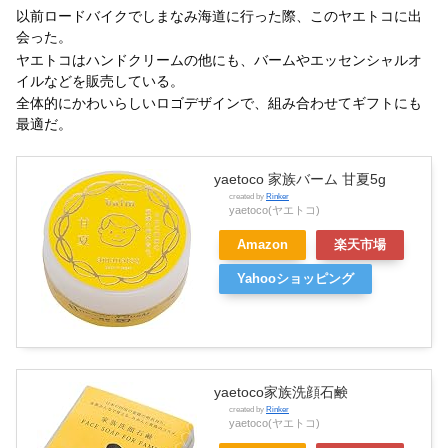
以前ロードバイクでしまなみ海道に行った際、このヤエトコに出
会った。
ヤエトコはハンドクリームの他にも、バームやエッセンシャルオ
イルなどを販売している。
全体的にかわいらしいロゴデザインで、組み合わせてギフトにも
最適だ。
yaetoco 家族バーム 甘夏5g
created by
Rinker
yaetoco(ヤエトコ)
Amazon
楽天市場
Yahooショッピング
yaetoco家族洗顔石鹸
created by
Rinker
yaetoco(ヤエトコ)