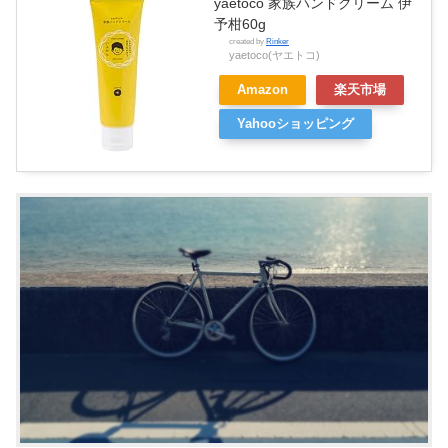
yaetoco 家族ハンドクリーム 伊
予柑60g
created by
Rinker
yaetoco(ヤエトコ)
Amazon
楽天市場
Yahooショッピング