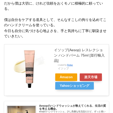
だから僕は大切に、けれど信頼をおくモノに積極的に頼ってい
る。
僕は自分をケアする道具として、そんなすこしの拘りを込めてこ
のハンドクリームを使っている。
今日も自分に気づける心地よさを、手と気持ちに丁寧に馴染ませ
ていきたい。
イソップ(Aesop) レスレクショ
ン ハンドバーム 75ml [並行輸入
品]
created by
Rinker
イソップ
Amazon
楽天市場
Yahooショッピング
Aesopのハンドウォッシュが教えてくれる、生活の質
を考える機会。
esopのハンドウォッシュ。少し高価な生活品だけど、ずっと使い