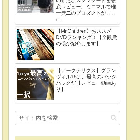
の新たなスタンダードを徹
底レビュー。ミニマルで唯
一無二のプロダクトがここ
に。
【Mr.Children】おススメ
DVDランキング！【全観賞
の僕が紹介します】
【アークテリクス】グラン
ヴィル16は、最高のバック
パックだ【レビュー動画あ
り】