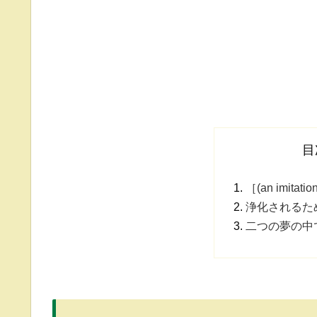
目
［(an imitat
浄化されるた
二つの夢の中