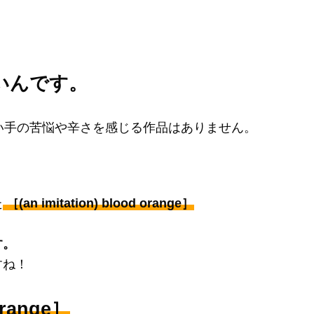
いんです。
にも歌い手の苦悩や辛さを感じる作品はありません。
た
［(an imitation) blood orange］
す。
すね！
 orange］