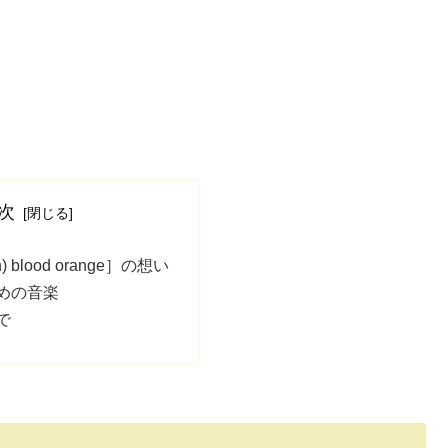
次
ion) blood orange］の想い
めの音楽
で