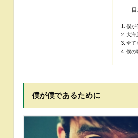
目
僕が
大海
全て
僕の
僕が僕であるために