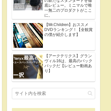
の新たなスタンダードを徹
底レビュー。ミニマルで唯
一無二のプロダクトがここ
に。
【Mr.Children】おススメ
DVDランキング！【全観賞
の僕が紹介します】
【アークテリクス】グラン
ヴィル16は、最高のバック
パックだ【レビュー動画あ
り】