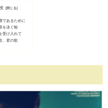
次
僕であるために
原を泳ぐ鯨
を受け入れて
歌、君の歌