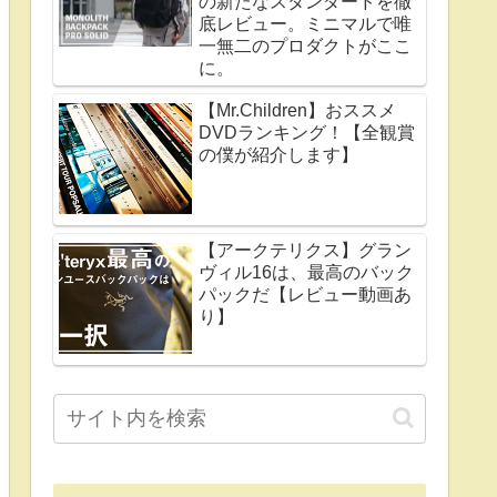
の新たなスタンダードを徹
底レビュー。ミニマルで唯
一無二のプロダクトがここ
に。
【Mr.Children】おススメ
DVDランキング！【全観賞
の僕が紹介します】
【アークテリクス】グラン
ヴィル16は、最高のバック
パックだ【レビュー動画あ
り】