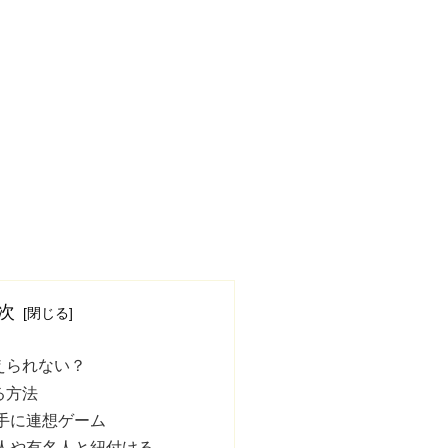
次
えられない？
る方法
手に連想ゲーム
人や有名人と紐付ける