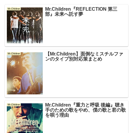
Mr.Children『REFLECTION 第三
Mr.Children
部』未来へ託す夢
【Mr.Children】面倒なミスチルファ
Mr.Children
ンのタイプ別対応策まとめ
Mr.Children『重力と呼吸 後編』聴き
Mr.Children
手のための歌をやめ、僕の歌と君の歌
を唄う理由