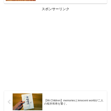
スポンサーリンク
【Mr.Children】memoriesとinnocent worldが二人
の桜井和寿を繋ぐ。