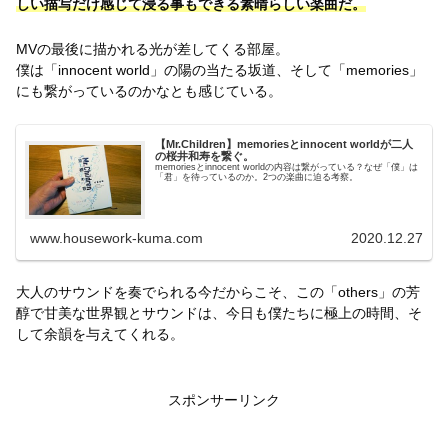
しい描写だけ感じて浸る事もできる素晴らしい楽曲だ。
MVの最後に描かれる光が差してくる部屋。
僕は「innocent world」の陽の当たる坂道、そして「memories」
にも繋がっているのかなとも感じている。
【Mr.Children】memoriesとinnocent worldが二人
の桜井和寿を繋ぐ。
memoriesとinnocent worldの内容は繋がっている？なぜ「僕」は
「君」を待っているのか。2つの楽曲に迫る考察。
www.housework-kuma.com
2020.12.27
大人のサウンドを奏でられる今だからこそ、この「others」の芳
醇で甘美な世界観とサウンドは、今日も僕たちに極上の時間、そ
して余韻を与えてくれる。
スポンサーリンク