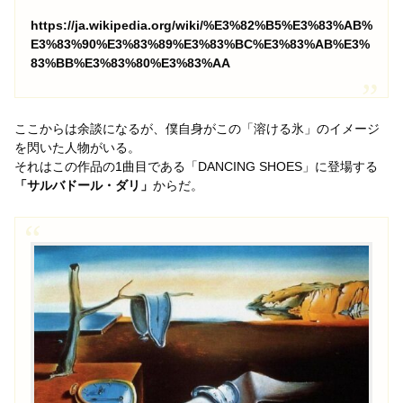
https://ja.wikipedia.org/wiki/%E3%82%B5%E3%83%AB%
E3%83%90%E3%83%89%E3%83%BC%E3%83%AB%E3%
83%BB%E3%83%80%E3%83%AA
ここからは余談になるが、僕自身がこの「溶ける氷」のイメージ
を閃いた人物がいる。
それはこの作品の1曲目である「DANCING SHOES」に登場する
「サルバドール・ダリ」
からだ。