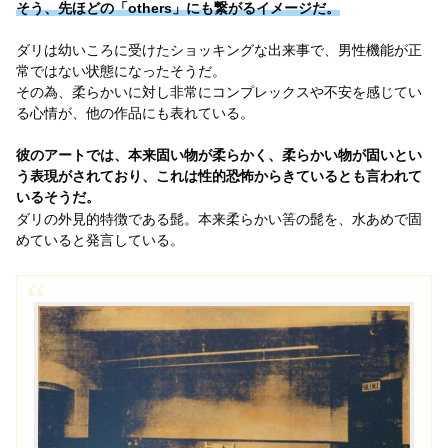
そう、先ほどの「others」にも繋がるイメージだ。
ダリは幼いころに受けたショッキングな出来事で、男性機能が正
常ではない状態になったそうだ。
その為、柔らかいに対し非常にコンプレックスや不安を感じてい
る心情が、他の作品にも表れている。
彼のアートでは、本来固い物が柔らかく、柔らかい物が固いとい
う表現がされており、これは性的恐怖からきているとも言われて
いるそうだ。
ダリの外見的特徴である髭。本来柔らかい筈の髭を、水あめで固
めていると発言している。