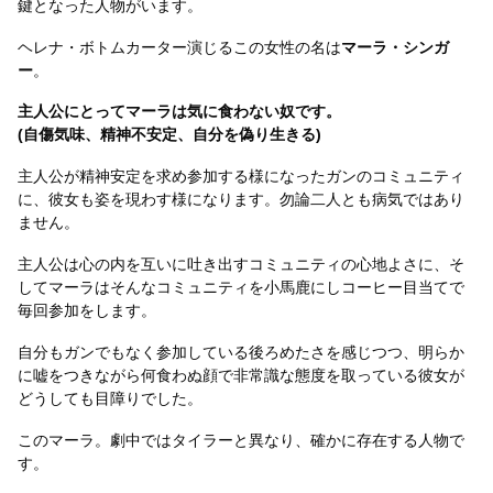
鍵となった人物がいます。
ヘレナ・ボトムカーター演じるこの女性の名は
マーラ・シンガ
ー
。
主人公にとってマーラは気に食わない奴です。
(自傷気味、精神不安定、自分を偽り生きる)
主人公が精神安定を求め参加する様になったガンのコミュニティ
に、彼女も姿を現わす様になります。勿論二人とも病気ではあり
ません。
主人公は心の内を互いに吐き出すコミュニティの心地よさに、そ
してマーラはそんなコミュニティを小馬鹿にしコーヒー目当てで
毎回参加をします。
自分もガンでもなく参加している後ろめたさを感じつつ、明らか
に嘘をつきながら何食わぬ顔で非常識な態度を取っている彼女が
どうしても目障りでした。
このマーラ。劇中ではタイラーと異なり、確かに存在する人物で
す。