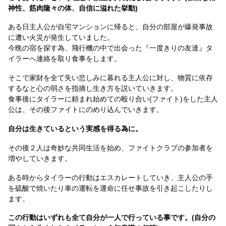
神性、筋肉隆々の体、自信に溢れた挙動)
ある日主人公が自宅マンションに帰ると、自分の部屋が爆発事故
に遭い火災が発生していました。
今晩の宿を探す為、飛行機の中で出会った『一度きりの友達』タ
イラーへ連絡を取り食事をします。
そこで家財を全て失い悲しみに暮れる主人公に対し、物質に依存
するなと心の弱さを指摘し生き方を説いていきます。
食事後にタイラーに頼まれ始めての殴り合い(ファイト)をした主人
公は、その後ファイトにのめり込んでいきます。
自分は生きているという実感を得る為に。
その後２人は奇妙な共同生活を始め、ファイトクラブの参加者を
増やしていきます。
ある時からタイラーの行動はエスカレートしていき、主人公の手
を硫酸で焼いたり車の運転を運命に任せ事故を引き起こしたりし
ます。
この行動はいずれも全て自分が一人で行っている事です。(自分の