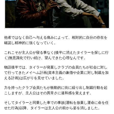
他者ではなく自己へ与える痛みによって、相対的に自分の存在を
確認し精神的に強くなっていく。
これこそが主人公が寝る事なく(後半に消えたタイラーを探しに行
く)無意識化で行い続け、望んできた心理なんです。
物語後半では、タイラーが発案しクラブの会員たちが社会に対し
て行ってきたメイヘム計画(資本主義の象徴や企業に対し制裁を加
える計画)は広がりを見せていました。
力を持ったクラブ会員たちが衝動的に街に繰り出し制裁行動を起
こしますが、主人公はその異常さに違和感を覚えます。
そしてタイラーと同乗した車での事故(運転を放棄し運命に命を任
せた行為)以降、タイラーは主人公の前から姿を消しました。