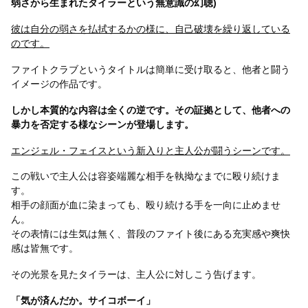
弱さから生まれたタイラーという無意識の幻聴)
彼は自分の弱さを払拭するかの様に、自己破壊を繰り返している
のです。
ファイトクラブというタイトルは簡単に受け取ると、他者と闘う
イメージの作品です。
しかし本質的な内容は全くの逆です。その証拠として、他者への
暴力を否定する様なシーンが登場します。
エンジェル・フェイスという新入りと主人公が闘うシーンです。
この戦いで主人公は容姿端麗な相手を執拗なまでに殴り続けま
す。
相手の顔面が血に染まっても、殴り続ける手を一向に止めませ
ん。
その表情には生気は無く、普段のファイト後にある充実感や爽快
感は皆無です。
その光景を見たタイラーは、主人公に対しこう告げます。
「気が済んだか。サイコボーイ」