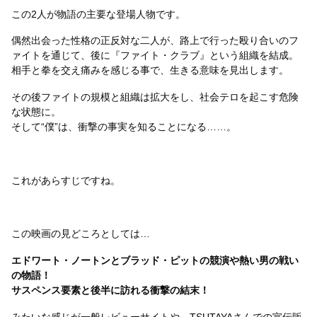
この2人が物語の主要な登場人物です。
偶然出会った性格の正反対な二人が、路上で行った殴り合いのフ
ァイトを通じて、後に『ファイト・クラブ』という組織を結成。
相手と拳を交え痛みを感じる事で、生きる意味を見出します。
その後ファイトの規模と組織は拡大をし、社会テロを起こす危険
な状態に。
そして“僕”は、衝撃の事実を知ることになる……。
これがあらすじですね。
この映画の見どころとしては…
エドワート・ノートンとブラッド・ピットの競演や熱い男の戦い
の物語！
サスペンス要素と後半に訪れる衝撃の結末！
みたいな感じが一般レビューサイトや、TSUTAYAさんでの宣伝販