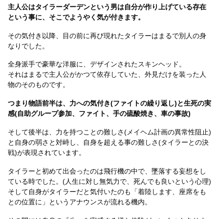
主人公はタイラーダーデンという男は自分が作り上げている存在
という事に、そこでようやく気が付きます。
その気付き以降、目の前に再び現れたタイラーはまるで別人の身
なりでした。
全身派手で豪華な洋服に、デザインされたスキンヘッド。
それはまるで主人公がかつて依存していた、外見だけを装った人
物のそのものです。
つまり物語前半は、力への気付き(ファイトの繰り返し)と生死の実
感(自助グループ参加、ファイト、手の硫酸焼き、車の事故)
そして後半は、力を持つことの難しさ(メイヘム計画の異常性阻止)
と自身の弱さと対峙し、自身を超える事の難しさ(タイラーとの決
戦)が表現されています。
タイラーと初めて出会ったのは飛行機の中で、墜落する妄想をし
ている時でした。(人生に対し無気力で、死んでも良いという心理)
そして自身がタイラーだと気付いたのも「着陸します、座席をも
との位置に」というアナウンスが流れる機内。