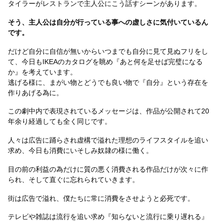
タイラーがレストランで主人公にこう話すシーンがあります。
そう、主人公は自分が行っている事への虚しさに気付いているん
です。
だけど自分に自信が無いからいつまでも自分に見て見ぬフリをし
て、今日もIKEAのカタログを眺め『あと何を足せば完璧になる
か』を考えています。
逃げる様に、まがい物とどうでも良い物で『自分』という存在を
作りあげる為に。
この劇中内で表現されているメッセージは、作品が公開されて20
年余り経過しても全く同じです。
人々は広告に踊らされ虚構で溢れた理想のライフスタイルを追い
求め、今日も消費にいそしみ奴隷の様に働く。
目の前の利益の為だけに質の悪く消費される作品だけが次々に作
られ、そして直ぐに忘れられていきます。
街は広告で溢れ、僕たちに常に消費をさせようと必死です。
テレビや雑誌は流行を追い求め『知らないと流行に乗り遅れる』