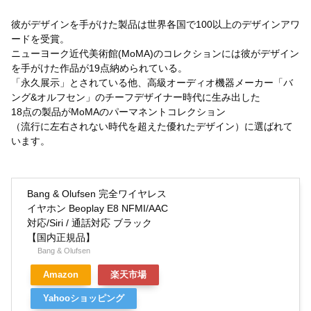
彼がデザインを手がけた製品は世界各国で100以上のデザインアワ
ードを受賞。
ニューヨーク近代美術館(MoMA)のコレクションには彼がデザイン
を手がけた作品が19点納められている。
「永久展示」とされている他、高級オーディオ機器メーカー「バ
ング&オルフセン」のチーフデザイナー時代に生み出した
18点の製品がMoMAのパーマネントコレクション
（流行に左右されない時代を超えた優れたデザイン）に選ばれて
います。
Bang & Olufsen 完全ワイヤレス
イヤホン Beoplay E8 NFMI/AAC
対応/Siri / 通話対応 ブラック
【国内正規品】
Bang & Olufsen
Amazon
楽天市場
Yahooショッピング