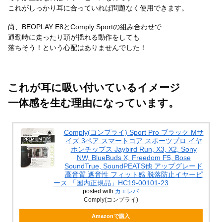
これがしっかり耳に合っていれば問題なく使用できます。
尚、BEOPLAY E8とComply Sportの組み合わせで
通勤時に走ったり頭が揺れる動作をしても
落ちそう！という心配はありませんでした！
これが耳に吸い付いているイメージ
一体感を生む理由になっています。
Comply(コンプライ) Sport Pro ブラック Mサ
イズ 3ペア スマートコア スポーツプロ イヤ
ホンチップス Jaybird Run, X3, X2, Sony
NW, BlueBuds X, Freedom F5, Bose
SoundTrue, SoundPEATS他 アップグレード
高音質 遮音性 フィット感 脱落防止イヤーピ
ース 「国内正規品」HC19-00101-23
posted with
カエレバ
Comply(コンプライ)
Amazonで購入