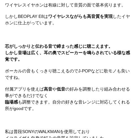
ワイヤレスイヤホンは有線に対して音質の面で基本劣ります。
しかしBEOPLAY E8は
ワイヤレスながらも高音質を実現
したイヤ
ホンに仕上がっています。
芯がしっかりと伝わる音で締まった感じに聴こえます。
しかし音場は広く、耳の奥でスピーカーを鳴らされている様な感
覚です。
ボーカルの音もくっきり聴こえるのでJ-POPなどに歌モノも良い
ですね。
付属アプリを使えば
高音
や
低音
の好みを調整したり組み合わせる
事ができるだけでなく
臨場感
も調整できます。自分の好きな音レンジに対応してくれる
所がgoodです。
私は普段SONYのWALKMANを使用しており