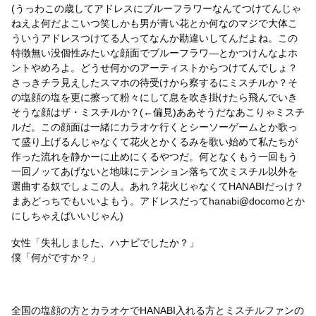
(うっわこの歳してアドレスにブルーフラワーなんてつけてんじゃ
ねえよ何だよこいつ笑しかも男が青い花とか何なのマジで大体こ
ういうアドレスつけてる人ってなんか勘違いしてんだよね。この
特徴無い没個性みたいな顔面でブルーフラワ―とかつけんなよホ
ントやめろよ。どうせ何かのアーティストからつけてんでしょ？
さっきチラ見えしたスマホの待受けから察するにミスチルか？そ
の塩顔の塩を更に擦って粉々にして息を吹き掛けたら飛んでいき
そうな顔はザ・ミスチルか？(←偏見)ああそうだなあこりゃミスチ
ルだ。この顔面は一緒にカラオケ行くとシーソーゲームとか歌っ
て盛り上げるんじゃなくて花火とかくるみを歌い始めて私たちが
作った流れを静かーに止めにくるやつだ。何となくもう一回もう
一回ノッてあげないと地味にテンション落ちて次ミスチル以外を
選曲する奴でしょこの人。あれ？花火じゃなくてHANABIだっけ？
まあどっちでもいいよもう。アドレスだってhanabi@docomoとか
にしちゃえばいいじゃん)
女性「失礼しました、ハナビでしたか？」
僕「何がですか？」
全国の塩顔の方とカラオケでHANABI入れる方とミスチルファンの