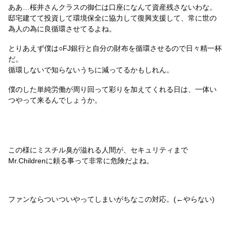
ああ…桜井さんクラスの御仁は口座になんて資産残さないわな。
邸宅建てて投資して環境保全に協力して復興支援して、常に世の
為人の為に良循環させてるよね。
とりあえず僕は○FJ銀行と自分の財布を循環させるので日々精一杯
だ。
循環しないで知らないうちに減ってるかもしれん。
僕のした単純労働が周り回って彩りを加えてくれる日は、一体い
つやって来るんでしょうか。
この様にミスチル臭が溢れる人間が、セキュリティまで
Mr.Childrenに頼る事って非常に危険だよね。
ファンならついついやってしまいがちなこの対応。(←やらない)