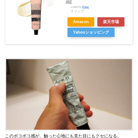
品]
created by
Rinker
イソップ
Amazon
楽天市場
Yahooショッピング
このボコボコ感が、触った心地にも見た目にもクセになる。