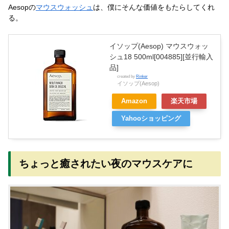
Aesopの
マウスウォッシュ
は、僕にそんな価値をもたらしてくれ
る。
イソップ(Aesop) マウスウォッ
シュ18 500ml[004885][並行輸入
品]
created by
Rinker
イソップ(Aesop)
Amazon
楽天市場
Yahooショッピング
ちょっと癒されたい夜のマウスケアに