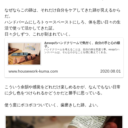
なぜならこの跡は、それだけ自分をケアしてきた跡が見えるから
だ。
ハンドバームにしろトゥースペーストにしろ、体を思い日々の生
活で使って活かしてきた証。
日々少しずつ、これが刻まれていく。
Aesopのハンドクリームで気付く、自分の手と心の様
子。
ハンドクリームを考えることは、自分の体を気遣う事。esopのハ
ンドバームは、そんな小さなことを僕に教えてくれる。
www.housework-kuma.com
2020.08.01
こういう余韻や感覚をどれだけ楽しめるかが、なんでもない日常
に少し色をつけられるかどうかだと勝手に思っている。
使う度にボコボコついていく、歯磨きした跡。よい。