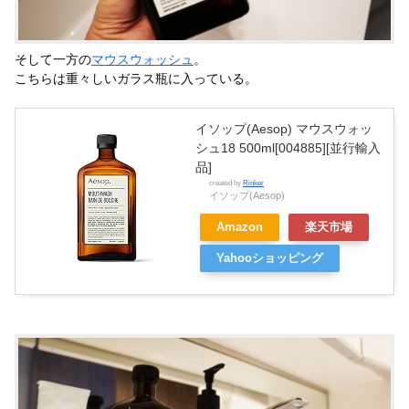
そして一方の
マウスウォッシュ
。
こちらは重々しいガラス瓶に入っている。
イソップ(Aesop) マウスウォッ
シュ18 500ml[004885][並行輸入
品]
created by
Rinker
イソップ(Aesop)
Amazon
楽天市場
Yahooショッピング