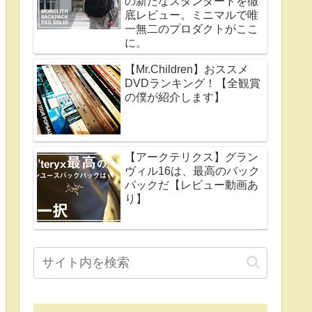
の新たなスタンダードを徹
底レビュー。ミニマルで唯
一無二のプロダクトがここ
に。
【Mr.Children】おススメ
DVDランキング！【全観賞
の僕が紹介します】
【アークテリクス】グラン
ヴィル16は、最高のバック
パックだ【レビュー動画あ
り】